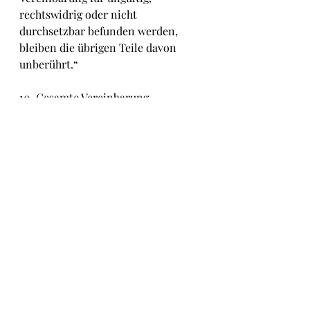
rechtswidrig oder nicht 
durchsetzbar befunden werden, 
bleiben die übrigen Teile davon 
unberührt.“
10. Gesamte Vereinbarung.
Dies schließt die Behauptung einer 
Partei aus, dass neben den im 
Darlehensvertrag genannten 
Vereinbarungen noch weitere 
Vereinbarungen bestehen. Zum 
Beispiel: „Gesamte Vereinbarung. 
Dieses Dokument stellt die gesamte 
Vereinbarung der Parteien dar. Es 
wurden keine Zusicherungen oder 
Zusagen gemacht, mit Ausnahme 
derjenigen, die in dieser 
Vereinbarung dargelegt sind. Diese 