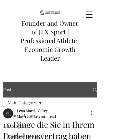
Founder and Owner
of
JLX Sport
|
Professional Athlete |
Economic Growth
Leader
Post
Main Category
Lena Marija Velrey
Main Category
May 13, 2024
3 min read
10 Dinge die Sie in Ihrem
JLX Sport
Darlehensvertrag haben
Business Group