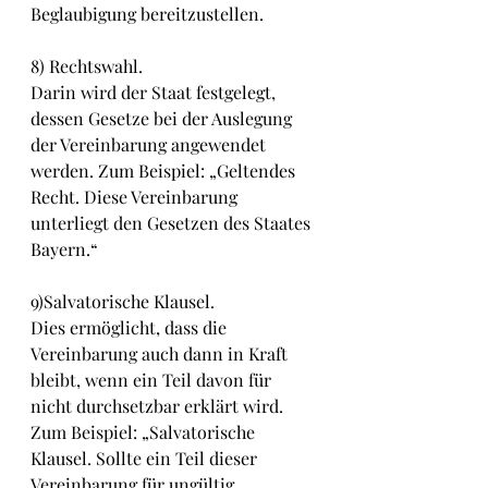
Beglaubigung bereitzustellen.
8) Rechtswahl.
Darin wird der Staat festgelegt, 
dessen Gesetze bei der Auslegung 
der Vereinbarung angewendet 
werden. Zum Beispiel: „Geltendes 
Recht. Diese Vereinbarung 
unterliegt den Gesetzen des Staates 
Bayern.“
9)Salvatorische Klausel.
Dies ermöglicht, dass die 
Vereinbarung auch dann in Kraft 
bleibt, wenn ein Teil davon für 
nicht durchsetzbar erklärt wird. 
Zum Beispiel: „Salvatorische 
Klausel. Sollte ein Teil dieser 
Vereinbarung für ungültig, 