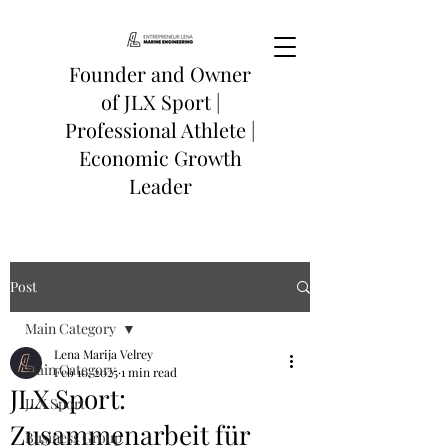
Founder and Owner
of
JLX Sport
|
Professional Athlete |
Economic Growth
Leader
Post
Main Category
Lena Marija Velrey
Main Category
Feb 10, 2025
1 min read
JLX Sport:
JLX Sport
Zusammenarbeit für
Business Group